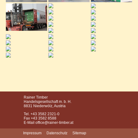
Rainer Timber
Handelsgesellschaft m. b. H.
8831 Niederwölz, Austria
Tel. +43 3582 2321-0
Fax +43 3582 8588
E-Mail
office@rainer-timber.at
Impressum
Datenschutz
Sitemap